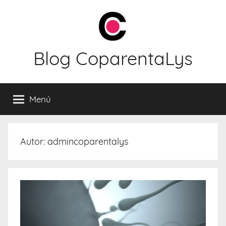
Saltar
al
contenido
Blog CoparentaLys
Menú
Autor:
admincoparentalys