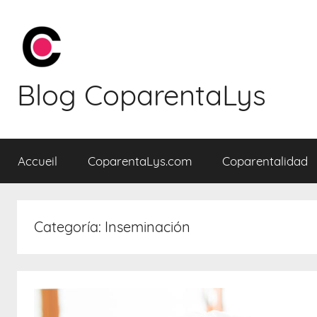
Saltar
al
contenido
Blog CoparentaLys
Accueil
CoparentaLys.com
Coparentalidad
Categoría:
Inseminación