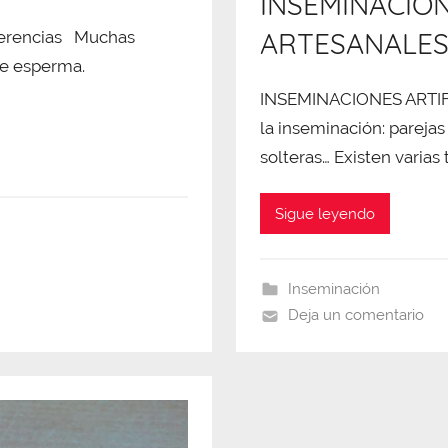
INSEMINACION
ARTESANALE
iferencias Muchas
 de esperma.
INSEMINACIONES ARTIFI
la inseminación: parej
solteras… Existen varias
Sigue leyendo
Inseminación
Deja un comentario