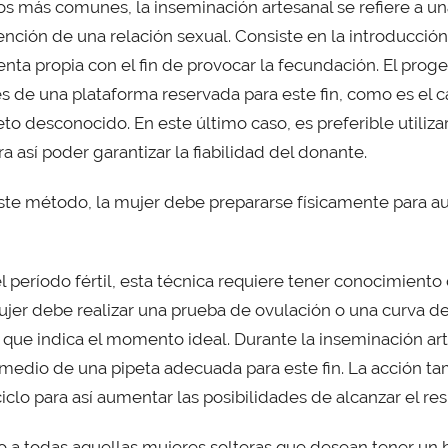
os más comunes, la inseminación artesanal se refiere a un
vención de una relación sexual. Consiste en la introducci
enta propia con el fin de provocar la fecundación. El prog
s de una plataforma reservada para este fin, como es el 
 desconocido. En este último caso, es preferible utilizar
a así poder garantizar la fiabilidad del donante.
ste método, la mujer debe prepararse físicamente para a
el período fértil, esta técnica requiere tener conocimiento
mujer debe realizar una prueba de ovulación o una curva d
 que indica el momento ideal. Durante la inseminación art
 medio de una pipeta adecuada para este fin. La acción t
iclo para así aumentar las posibilidades de alcanzar el r
o a todas aquellas mujeres solteras que desean tener un 