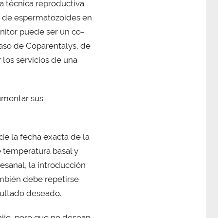
a técnica reproductiva
ón de espermatozoides en
enitor puede ser un co-
caso de Coparentalys, de
 los servicios de una
umentar sus
 de la fecha exacta de la
e temperatura basal y
esanal, la introducción
ambién debe repetirse
esultado deseado.
hijo, pero que no desean