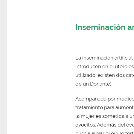
Inseminación art
La inseminación artificia
introducen en el útero 
utilizado, existen dos cat
de un Donante).
Acompañada por médicos d
tratamiento para aumenta
la mujer es sometida a u
ovocitos. Además del óvu
pueda alojar el óvulo fe