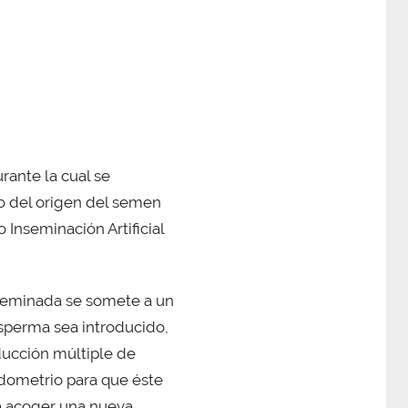
rante la cual se
o del origen del semen
o Inseminación Artificial
nseminada se somete a un
esperma sea introducido,
ducción múltiple de
ndometrio para que éste
ra acoger una nueva