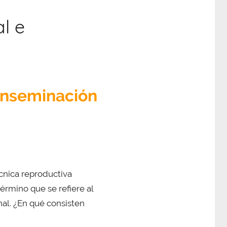
l e
 inseminación
écnica reproductiva
érmino que se refiere al
al. ¿En qué consisten