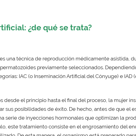
ificial: ¿de qué se trata?
l es una técnica de reproducción médicamente asistida, du
espermatozoides previamente seleccionados. Dependiend
egorías: IAC (o Inseminación Artificial del Cónyuge) e IAD (
esde el principio hasta el final del proceso, la mujer i
r sus posibilidades de éxito. De hecho, antes de que el 
na serie de inyecciones hormonales que optimizan la pro
lo, este tratamiento consiste en el engrosamiento del e
rtilizado. De esta manera, el organismo está preparado pa